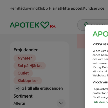
Hem
Rådgivning
Klubb Hjärtat
Hitta apotek
Kundservice
Vad letar
Vi bryr os
Erbjudanden
Vi och våra
enhet. Genom
Nyheter
och våra par
inaktiveras 
Sol på Hjärtat
för dig. Du 
att klicka p
Outlet
Webbplats. M
Klubbpriser
Vi och vår
Gå till alla erbjudanden
Lagra och/el
profiler för
Sortiment
Förstå målgr
Lista över p
Allergi