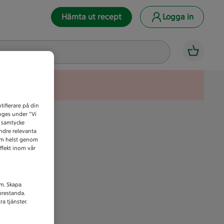
Hämta ut recept
Logga in
tifierare på din
anges under ”Vi
t samtycke
indre relevanta
som helst genom
ffekt inom vår
am. Skapa
prestanda.
a tjänster.