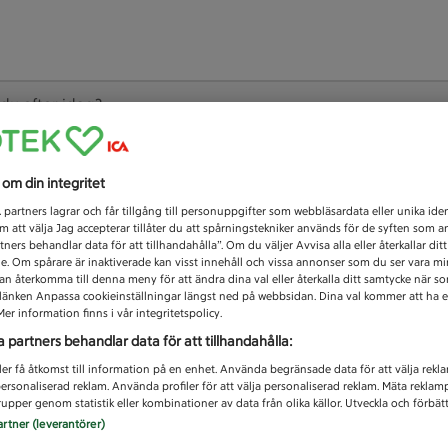
 du efter idag?
Unknown error
s om din integritet
1
partners lagrar och får tillgång till personuppgifter som webbläsardata eller unika iden
 att välja Jag accepterar tillåter du att spårningstekniker används för de syften som 
tners behandlar data för att tillhandahålla”. Om du väljer Avvisa alla eller återkallar dit
de. Om spårare är inaktiverade kan visst innehåll och vissa annonser som du ser vara m
kan återkomma till denna meny för att ändra dina val eller återkalla ditt samtycke när 
å länken Anpassa cookieinställningar längst ned på webbsidan. Dina val kommer att ha e
er information finns i vår integritetspolicy.
a partners behandlar data för att tillhandahålla:
ler få åtkomst till information på en enhet. Använda begränsade data för att välja rekl
 personaliserad reklam. Använda profiler för att välja personaliserad reklam. Mäta reklam
upper genom statistik eller kombinationer av data från olika källor. Utveckla och förbättr
artner (leverantörer)