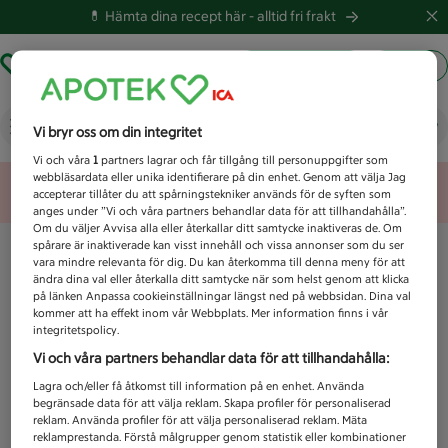
💊 Hämta dina recept här -
alltid fri frakt
Hämta ut recept
Logga in
strefen
Vi bryr oss om din integritet
Vi och våra
1
partners lagrar och får tillgång till personuppgifter som
webbläsardata eller unika identifierare på din enhet. Genom att välja Jag
Unknown error
accepterar tillåter du att spårningstekniker används för de syften som
anges under ”Vi och våra partners behandlar data för att tillhandahålla”.
Om du väljer Avvisa alla eller återkallar ditt samtycke inaktiveras de. Om
spårare är inaktiverade kan visst innehåll och vissa annonser som du ser
vara mindre relevanta för dig. Du kan återkomma till denna meny för att
ändra dina val eller återkalla ditt samtycke när som helst genom att klicka
på länken Anpassa cookieinställningar längst ned på webbsidan. Dina val
kommer att ha effekt inom vår Webbplats. Mer information finns i vår
integritetspolicy.
Vi och våra partners behandlar data för att tillhandahålla:
Lagra och/eller få åtkomst till information på en enhet. Använda
begränsade data för att välja reklam. Skapa profiler för personaliserad
reklam. Använda profiler för att välja personaliserad reklam. Mäta
reklamprestanda. Förstå målgrupper genom statistik eller kombinationer