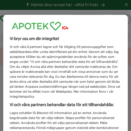
💊 Hämta dina recept här -
alltid fri frakt
Hämta ut recept
Logga in
Fairtrade
Vi bryr oss om din integritet
Vi och våra
1
partners lagrar och får tillgång till personuppgifter som
webbläsardata eller unika identifierare på din enhet. Genom att välja Jag
Unknown error
accepterar tillåter du att spårningstekniker används för de syften som
anges under ”Vi och våra partners behandlar data för att tillhandahålla”.
Om du väljer Avvisa alla eller återkallar ditt samtycke inaktiveras de. Om
spårare är inaktiverade kan visst innehåll och vissa annonser som du ser
vara mindre relevanta för dig. Du kan återkomma till denna meny för att
ändra dina val eller återkalla ditt samtycke när som helst genom att klicka
på länken Anpassa cookieinställningar längst ned på webbsidan. Dina val
kommer att ha effekt inom vår Webbplats. Mer information finns i vår
integritetspolicy.
Vi och våra partners behandlar data för att tillhandahålla:
Lagra och/eller få åtkomst till information på en enhet. Använda
begränsade data för att välja reklam. Skapa profiler för personaliserad
reklam. Använda profiler för att välja personaliserad reklam. Mäta
reklamprestanda. Förstå målgrupper genom statistik eller kombinationer