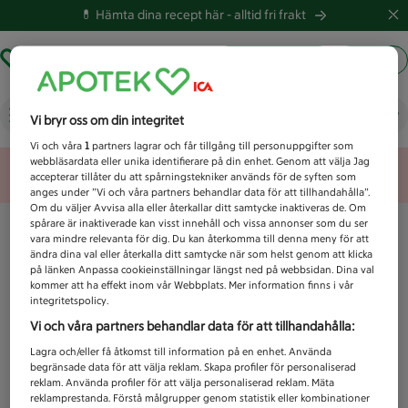
💊 Hämta dina recept här -
alltid fri frakt
Hämta ut recept
Logga in
Bandmask
Vi bryr oss om din integritet
Vi och våra
1
partners lagrar och får tillgång till personuppgifter som
webbläsardata eller unika identifierare på din enhet. Genom att välja Jag
Unknown error
accepterar tillåter du att spårningstekniker används för de syften som
anges under ”Vi och våra partners behandlar data för att tillhandahålla”.
Om du väljer Avvisa alla eller återkallar ditt samtycke inaktiveras de. Om
spårare är inaktiverade kan visst innehåll och vissa annonser som du ser
vara mindre relevanta för dig. Du kan återkomma till denna meny för att
ändra dina val eller återkalla ditt samtycke när som helst genom att klicka
på länken Anpassa cookieinställningar längst ned på webbsidan. Dina val
kommer att ha effekt inom vår Webbplats. Mer information finns i vår
integritetspolicy.
Vi och våra partners behandlar data för att tillhandahålla:
Lagra och/eller få åtkomst till information på en enhet. Använda
begränsade data för att välja reklam. Skapa profiler för personaliserad
reklam. Använda profiler för att välja personaliserad reklam. Mäta
reklamprestanda. Förstå målgrupper genom statistik eller kombinationer