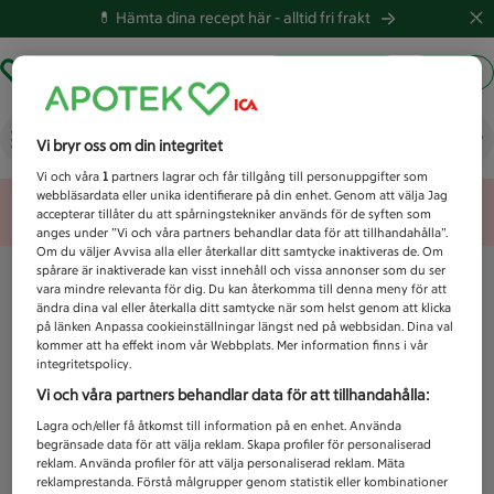
💊 Hämta dina recept här -
alltid fri frakt
Hämta ut recept
Logga in
Vad letar du efter idag?
Vi bryr oss om din integritet
Vi och våra
1
partners lagrar och får tillgång till personuppgifter som
webbläsardata eller unika identifierare på din enhet. Genom att välja Jag
Unknown error
accepterar tillåter du att spårningstekniker används för de syften som
anges under ”Vi och våra partners behandlar data för att tillhandahålla”.
Om du väljer Avvisa alla eller återkallar ditt samtycke inaktiveras de. Om
spårare är inaktiverade kan visst innehåll och vissa annonser som du ser
vara mindre relevanta för dig. Du kan återkomma till denna meny för att
ändra dina val eller återkalla ditt samtycke när som helst genom att klicka
på länken Anpassa cookieinställningar längst ned på webbsidan. Dina val
kommer att ha effekt inom vår Webbplats. Mer information finns i vår
integritetspolicy.
Vi och våra partners behandlar data för att tillhandahålla:
Lagra och/eller få åtkomst till information på en enhet. Använda
begränsade data för att välja reklam. Skapa profiler för personaliserad
reklam. Använda profiler för att välja personaliserad reklam. Mäta
reklamprestanda. Förstå målgrupper genom statistik eller kombinationer