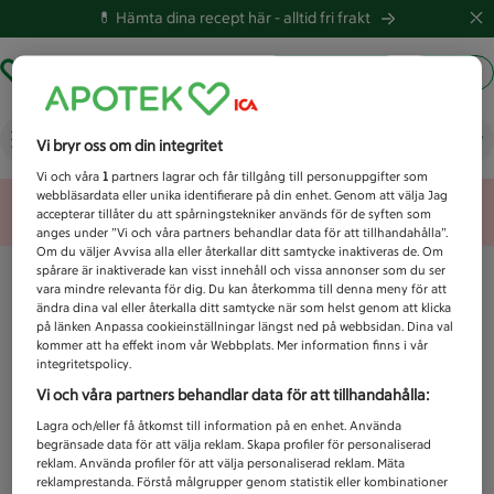
💊 Hämta dina recept här -
alltid fri frakt
Hämta ut recept
Logga in
Vad letar du efter idag?
Vi bryr oss om din integritet
Vi och våra
1
partners lagrar och får tillgång till personuppgifter som
webbläsardata eller unika identifierare på din enhet. Genom att välja Jag
Unknown error
accepterar tillåter du att spårningstekniker används för de syften som
anges under ”Vi och våra partners behandlar data för att tillhandahålla”.
Om du väljer Avvisa alla eller återkallar ditt samtycke inaktiveras de. Om
spårare är inaktiverade kan visst innehåll och vissa annonser som du ser
vara mindre relevanta för dig. Du kan återkomma till denna meny för att
ändra dina val eller återkalla ditt samtycke när som helst genom att klicka
på länken Anpassa cookieinställningar längst ned på webbsidan. Dina val
kommer att ha effekt inom vår Webbplats. Mer information finns i vår
integritetspolicy.
Vi och våra partners behandlar data för att tillhandahålla:
Lagra och/eller få åtkomst till information på en enhet. Använda
begränsade data för att välja reklam. Skapa profiler för personaliserad
reklam. Använda profiler för att välja personaliserad reklam. Mäta
reklamprestanda. Förstå målgrupper genom statistik eller kombinationer