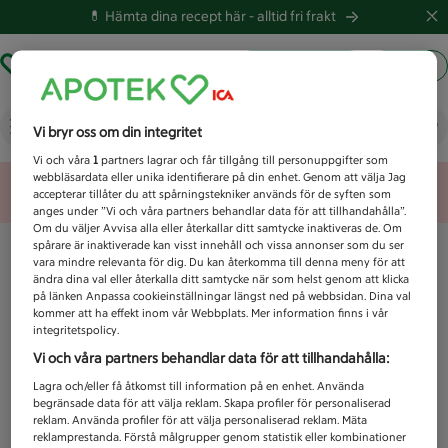
💊 Hämta dina recept här -
alltid fri frakt
Hämta ut recept
Logga in
Vad letar du efter idag?
Vi bryr oss om din integritet
Vi och våra
1
partners lagrar och får tillgång till personuppgifter som
webbläsardata eller unika identifierare på din enhet. Genom att välja Jag
Unknown error
accepterar tillåter du att spårningstekniker används för de syften som
anges under ”Vi och våra partners behandlar data för att tillhandahålla”.
Om du väljer Avvisa alla eller återkallar ditt samtycke inaktiveras de. Om
spårare är inaktiverade kan visst innehåll och vissa annonser som du ser
vara mindre relevanta för dig. Du kan återkomma till denna meny för att
ändra dina val eller återkalla ditt samtycke när som helst genom att klicka
på länken Anpassa cookieinställningar längst ned på webbsidan. Dina val
kommer att ha effekt inom vår Webbplats. Mer information finns i vår
integritetspolicy.
Vi och våra partners behandlar data för att tillhandahålla:
Lagra och/eller få åtkomst till information på en enhet. Använda
begränsade data för att välja reklam. Skapa profiler för personaliserad
reklam. Använda profiler för att välja personaliserad reklam. Mäta
reklamprestanda. Förstå målgrupper genom statistik eller kombinationer