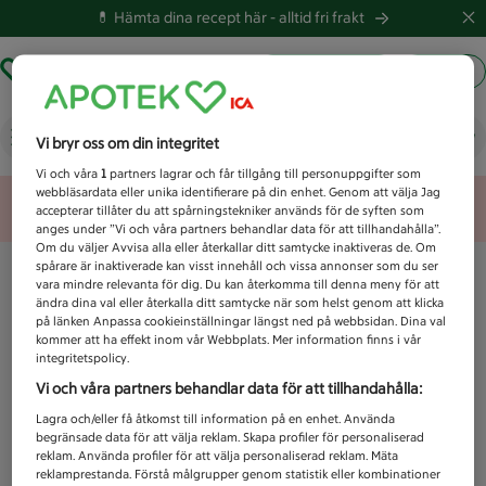
💊 Hämta dina recept här -
alltid fri frakt
Hämta ut recept
Logga in
Vad letar du efter idag?
Vi bryr oss om din integritet
Vi och våra
1
partners lagrar och får tillgång till personuppgifter som
webbläsardata eller unika identifierare på din enhet. Genom att välja Jag
Unknown error
accepterar tillåter du att spårningstekniker används för de syften som
anges under ”Vi och våra partners behandlar data för att tillhandahålla”.
Om du väljer Avvisa alla eller återkallar ditt samtycke inaktiveras de. Om
spårare är inaktiverade kan visst innehåll och vissa annonser som du ser
vara mindre relevanta för dig. Du kan återkomma till denna meny för att
ändra dina val eller återkalla ditt samtycke när som helst genom att klicka
på länken Anpassa cookieinställningar längst ned på webbsidan. Dina val
kommer att ha effekt inom vår Webbplats. Mer information finns i vår
integritetspolicy.
Vi och våra partners behandlar data för att tillhandahålla:
Lagra och/eller få åtkomst till information på en enhet. Använda
begränsade data för att välja reklam. Skapa profiler för personaliserad
reklam. Använda profiler för att välja personaliserad reklam. Mäta
reklamprestanda. Förstå målgrupper genom statistik eller kombinationer