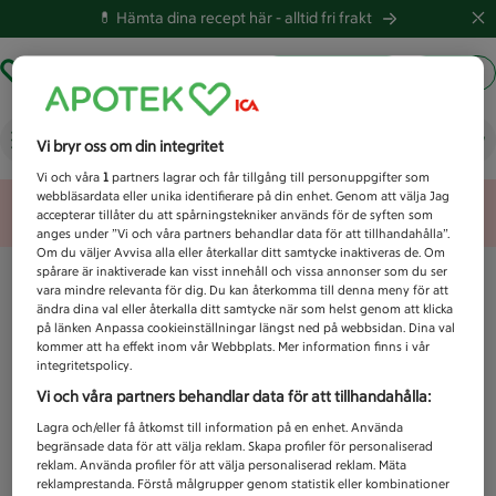
💊 Hämta dina recept här -
alltid fri frakt
Hämta ut recept
Logga in
Vad letar du efter idag?
Vi bryr oss om din integritet
Vi och våra
1
partners lagrar och får tillgång till personuppgifter som
webbläsardata eller unika identifierare på din enhet. Genom att välja Jag
Unknown error
accepterar tillåter du att spårningstekniker används för de syften som
anges under ”Vi och våra partners behandlar data för att tillhandahålla”.
Om du väljer Avvisa alla eller återkallar ditt samtycke inaktiveras de. Om
spårare är inaktiverade kan visst innehåll och vissa annonser som du ser
vara mindre relevanta för dig. Du kan återkomma till denna meny för att
ändra dina val eller återkalla ditt samtycke när som helst genom att klicka
på länken Anpassa cookieinställningar längst ned på webbsidan. Dina val
kommer att ha effekt inom vår Webbplats. Mer information finns i vår
integritetspolicy.
Vi och våra partners behandlar data för att tillhandahålla:
Lagra och/eller få åtkomst till information på en enhet. Använda
begränsade data för att välja reklam. Skapa profiler för personaliserad
reklam. Använda profiler för att välja personaliserad reklam. Mäta
reklamprestanda. Förstå målgrupper genom statistik eller kombinationer