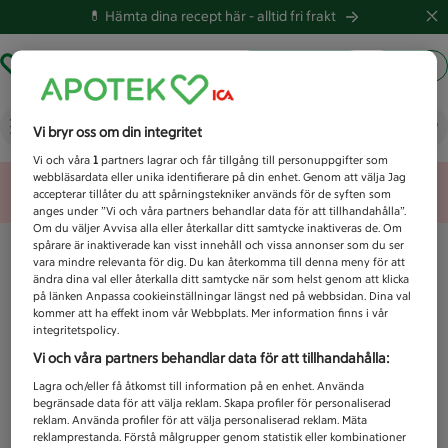
💊 Hämta dina recept här -
alltid fri frakt
Hämta ut recept
Logga in
Vad letar du efter idag?
Vi bryr oss om din integritet
Vi och våra
1
partners lagrar och får tillgång till personuppgifter som
webbläsardata eller unika identifierare på din enhet. Genom att välja Jag
Unknown error
accepterar tillåter du att spårningstekniker används för de syften som
anges under ”Vi och våra partners behandlar data för att tillhandahålla”.
Om du väljer Avvisa alla eller återkallar ditt samtycke inaktiveras de. Om
spårare är inaktiverade kan visst innehåll och vissa annonser som du ser
vara mindre relevanta för dig. Du kan återkomma till denna meny för att
ändra dina val eller återkalla ditt samtycke när som helst genom att klicka
på länken Anpassa cookieinställningar längst ned på webbsidan. Dina val
kommer att ha effekt inom vår Webbplats. Mer information finns i vår
integritetspolicy.
Vi och våra partners behandlar data för att tillhandahålla:
Lagra och/eller få åtkomst till information på en enhet. Använda
begränsade data för att välja reklam. Skapa profiler för personaliserad
reklam. Använda profiler för att välja personaliserad reklam. Mäta
reklamprestanda. Förstå målgrupper genom statistik eller kombinationer