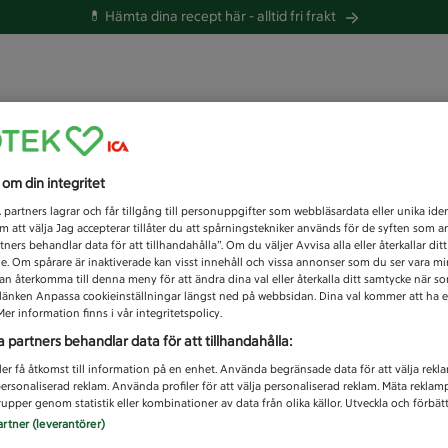
💊 Hämta dina recept här -
alltid fri frakt
 du efter idag?
s om din integritet
Unknown error
1
partners lagrar och får tillgång till personuppgifter som webbläsardata eller unika iden
 att välja Jag accepterar tillåter du att spårningstekniker används för de syften som 
tners behandlar data för att tillhandahålla”. Om du väljer Avvisa alla eller återkallar dit
de. Om spårare är inaktiverade kan visst innehåll och vissa annonser som du ser vara m
kan återkomma till denna meny för att ändra dina val eller återkalla ditt samtycke när 
å länken Anpassa cookieinställningar längst ned på webbsidan. Dina val kommer att ha e
er information finns i vår integritetspolicy.
a partners behandlar data för att tillhandahålla:
ler få åtkomst till information på en enhet. Använda begränsade data för att välja rekl
 personaliserad reklam. Använda profiler för att välja personaliserad reklam. Mäta reklam
upper genom statistik eller kombinationer av data från olika källor. Utveckla och förbättr
artner (leverantörer)