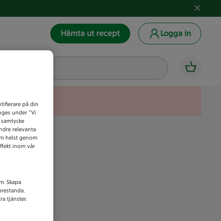
Hämta ut recept
Logga in
tifierare på din
anges under ”Vi
t samtycke
indre relevanta
som helst genom
ffekt inom vår
am. Skapa
prestanda.
a tjänster.