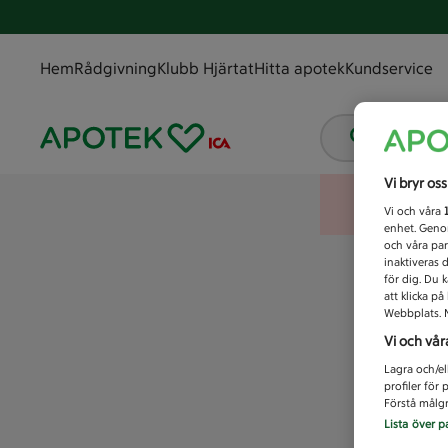
Hem
Rådgivning
Klubb Hjärtat
Hitta apotek
Kundservice
Vad letar
Vi bryr os
Vi och våra
enhet. Genom
och våra par
inaktiveras 
för dig. Du 
att klicka p
Webbplats. M
Vi och vår
Lagra och/el
profiler för
Förstå målgr
Lista över p