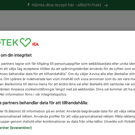
💊 Hämta dina recept här -
alltid fri frakt
 du efter idag?
s om din integritet
Unknown error
1
partners lagrar och får tillgång till personuppgifter som webbläsardata eller unika iden
 att välja Jag accepterar tillåter du att spårningstekniker används för de syften som 
tners behandlar data för att tillhandahålla”. Om du väljer Avvisa alla eller återkallar dit
de. Om spårare är inaktiverade kan visst innehåll och vissa annonser som du ser vara m
kan återkomma till denna meny för att ändra dina val eller återkalla ditt samtycke när 
å länken Anpassa cookieinställningar längst ned på webbsidan. Dina val kommer att ha e
er information finns i vår integritetspolicy.
a partners behandlar data för att tillhandahålla:
ler få åtkomst till information på en enhet. Använda begränsade data för att välja rekl
 personaliserad reklam. Använda profiler för att välja personaliserad reklam. Mäta reklam
upper genom statistik eller kombinationer av data från olika källor. Utveckla och förbättr
artner (leverantörer)