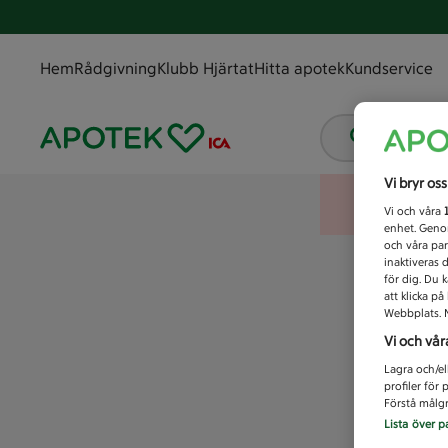
Hem
Rådgivning
Klubb Hjärtat
Hitta apotek
Kundservice
Vad letar
Vi bryr os
Vi och våra
enhet. Genom
och våra par
inaktiveras 
för dig. Du 
att klicka p
Webbplats. M
Vi och vår
Lagra och/el
profiler för
Förstå målgr
Lista över p