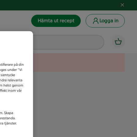
Hämta ut recept
Logga in
tifierare på din
anges under ”Vi
t samtycke
indre relevanta
som helst genom
ffekt inom vår
am. Skapa
prestanda.
a tjänster.