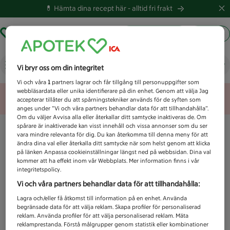
💊 Hämta dina recept här -
alltid fri frakt
Hämta ut recept
Logga in
Vad letar du efter idag?
Vi bryr oss om din integritet
Vi och våra
1
partners lagrar och får tillgång till personuppgifter som
webbläsardata eller unika identifierare på din enhet. Genom att välja Jag
Unknown error
accepterar tillåter du att spårningstekniker används för de syften som
anges under ”Vi och våra partners behandlar data för att tillhandahålla”.
Om du väljer Avvisa alla eller återkallar ditt samtycke inaktiveras de. Om
spårare är inaktiverade kan visst innehåll och vissa annonser som du ser
vara mindre relevanta för dig. Du kan återkomma till denna meny för att
ändra dina val eller återkalla ditt samtycke när som helst genom att klicka
på länken Anpassa cookieinställningar längst ned på webbsidan. Dina val
kommer att ha effekt inom vår Webbplats. Mer information finns i vår
integritetspolicy.
Vi och våra partners behandlar data för att tillhandahålla:
Lagra och/eller få åtkomst till information på en enhet. Använda
begränsade data för att välja reklam. Skapa profiler för personaliserad
reklam. Använda profiler för att välja personaliserad reklam. Mäta
reklamprestanda. Förstå målgrupper genom statistik eller kombinationer