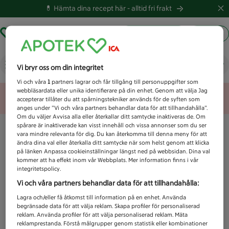
💊 Hämta dina recept här -
alltid fri frakt
Hämta ut recept
Logga in
Vad letar du efter idag?
Vi bryr oss om din integritet
Vi och våra
1
partners lagrar och får tillgång till personuppgifter som
webbläsardata eller unika identifierare på din enhet. Genom att välja Jag
Unknown error
accepterar tillåter du att spårningstekniker används för de syften som
anges under ”Vi och våra partners behandlar data för att tillhandahålla”.
Om du väljer Avvisa alla eller återkallar ditt samtycke inaktiveras de. Om
spårare är inaktiverade kan visst innehåll och vissa annonser som du ser
vara mindre relevanta för dig. Du kan återkomma till denna meny för att
ändra dina val eller återkalla ditt samtycke när som helst genom att klicka
på länken Anpassa cookieinställningar längst ned på webbsidan. Dina val
kommer att ha effekt inom vår Webbplats. Mer information finns i vår
integritetspolicy.
Vi och våra partners behandlar data för att tillhandahålla:
Lagra och/eller få åtkomst till information på en enhet. Använda
begränsade data för att välja reklam. Skapa profiler för personaliserad
reklam. Använda profiler för att välja personaliserad reklam. Mäta
reklamprestanda. Förstå målgrupper genom statistik eller kombinationer