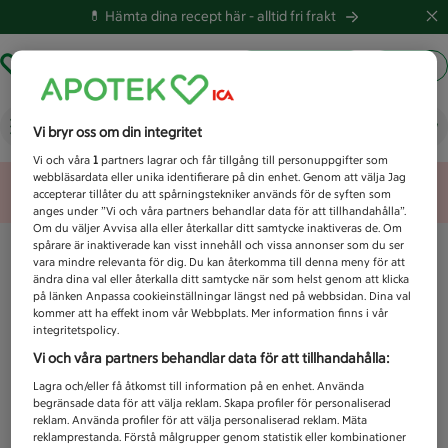
💊 Hämta dina recept här -
alltid fri frakt
Hämta ut recept
Logga in
Vad letar du efter idag?
Vi bryr oss om din integritet
Vi och våra
1
partners lagrar och får tillgång till personuppgifter som
webbläsardata eller unika identifierare på din enhet. Genom att välja Jag
Unknown error
accepterar tillåter du att spårningstekniker används för de syften som
anges under ”Vi och våra partners behandlar data för att tillhandahålla”.
Om du väljer Avvisa alla eller återkallar ditt samtycke inaktiveras de. Om
spårare är inaktiverade kan visst innehåll och vissa annonser som du ser
vara mindre relevanta för dig. Du kan återkomma till denna meny för att
ändra dina val eller återkalla ditt samtycke när som helst genom att klicka
på länken Anpassa cookieinställningar längst ned på webbsidan. Dina val
kommer att ha effekt inom vår Webbplats. Mer information finns i vår
integritetspolicy.
Vi och våra partners behandlar data för att tillhandahålla:
Lagra och/eller få åtkomst till information på en enhet. Använda
begränsade data för att välja reklam. Skapa profiler för personaliserad
reklam. Använda profiler för att välja personaliserad reklam. Mäta
reklamprestanda. Förstå målgrupper genom statistik eller kombinationer