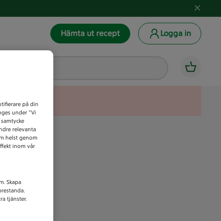
Hämta ut recept
Logga in
tifierare på din
anges under ”Vi
t samtycke
indre relevanta
som helst genom
ffekt inom vår
am. Skapa
prestanda.
a tjänster.