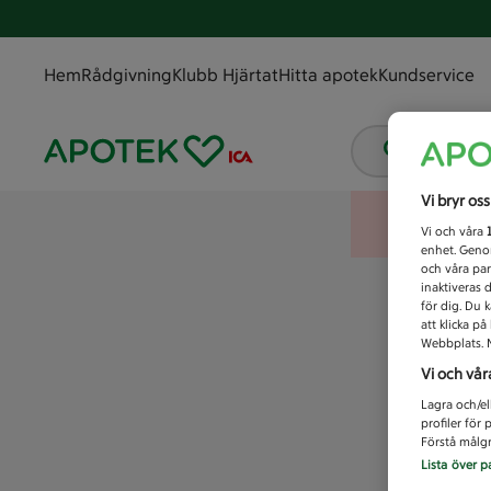
Hem
Rådgivning
Klubb Hjärtat
Hitta apotek
Kundservice
Vad letar
Vi bryr os
Vi och våra
enhet. Genom
och våra par
inaktiveras 
för dig. Du 
att klicka p
Webbplats. M
Vi och vår
Lagra och/el
profiler för
Förstå målgr
Lista över p