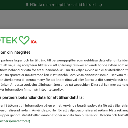
💊 Hämta dina recept här -
alltid fri frakt
 du efter idag?
s om din integritet
Unknown error
1
partners lagrar och får tillgång till personuppgifter som webbläsardata eller unika iden
 att välja Jag accepterar tillåter du att spårningstekniker används för de syften som 
tners behandlar data för att tillhandahålla”. Om du väljer Avvisa alla eller återkallar dit
de. Om spårare är inaktiverade kan visst innehåll och vissa annonser som du ser vara m
kan återkomma till denna meny för att ändra dina val eller återkalla ditt samtycke när 
å länken Anpassa cookieinställningar längst ned på webbsidan. Dina val kommer att ha e
er information finns i vår integritetspolicy.
a partners behandlar data för att tillhandahålla:
ler få åtkomst till information på en enhet. Använda begränsade data för att välja rekl
 personaliserad reklam. Använda profiler för att välja personaliserad reklam. Mäta reklam
upper genom statistik eller kombinationer av data från olika källor. Utveckla och förbättr
artner (leverantörer)