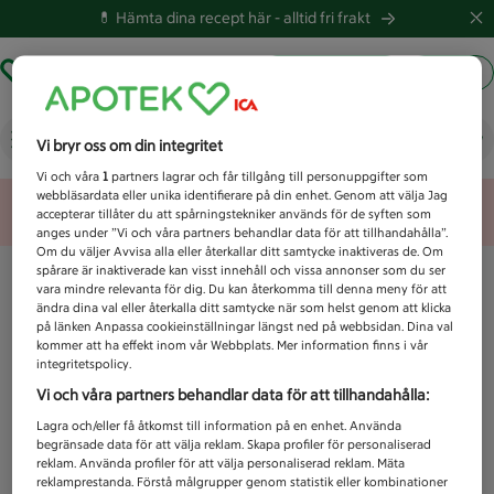
💊 Hämta dina recept här -
alltid fri frakt
Hämta ut recept
Logga in
Vad letar du efter idag?
Vi bryr oss om din integritet
Vi och våra
1
partners lagrar och får tillgång till personuppgifter som
webbläsardata eller unika identifierare på din enhet. Genom att välja Jag
Unknown error
accepterar tillåter du att spårningstekniker används för de syften som
anges under ”Vi och våra partners behandlar data för att tillhandahålla”.
Om du väljer Avvisa alla eller återkallar ditt samtycke inaktiveras de. Om
spårare är inaktiverade kan visst innehåll och vissa annonser som du ser
vara mindre relevanta för dig. Du kan återkomma till denna meny för att
ändra dina val eller återkalla ditt samtycke när som helst genom att klicka
på länken Anpassa cookieinställningar längst ned på webbsidan. Dina val
kommer att ha effekt inom vår Webbplats. Mer information finns i vår
integritetspolicy.
Vi och våra partners behandlar data för att tillhandahålla:
Lagra och/eller få åtkomst till information på en enhet. Använda
begränsade data för att välja reklam. Skapa profiler för personaliserad
reklam. Använda profiler för att välja personaliserad reklam. Mäta
reklamprestanda. Förstå målgrupper genom statistik eller kombinationer