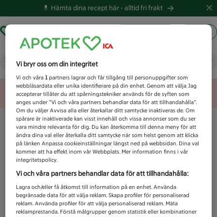
💊 Hämta dina recept här -
alltid fri frakt
Hämta ut recept
Logga in
Vad letar du efter idag?
Vi bryr oss om din integritet
Vi och våra
1
partners lagrar och får tillgång till personuppgifter som
webbläsardata eller unika identifierare på din enhet. Genom att välja Jag
Unknown error
accepterar tillåter du att spårningstekniker används för de syften som
anges under ”Vi och våra partners behandlar data för att tillhandahålla”.
Om du väljer Avvisa alla eller återkallar ditt samtycke inaktiveras de. Om
spårare är inaktiverade kan visst innehåll och vissa annonser som du ser
vara mindre relevanta för dig. Du kan återkomma till denna meny för att
ändra dina val eller återkalla ditt samtycke när som helst genom att klicka
på länken Anpassa cookieinställningar längst ned på webbsidan. Dina val
kommer att ha effekt inom vår Webbplats. Mer information finns i vår
integritetspolicy.
Vi och våra partners behandlar data för att tillhandahålla:
Lagra och/eller få åtkomst till information på en enhet. Använda
begränsade data för att välja reklam. Skapa profiler för personaliserad
reklam. Använda profiler för att välja personaliserad reklam. Mäta
reklamprestanda. Förstå målgrupper genom statistik eller kombinationer