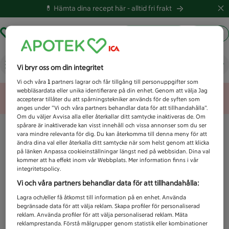
💊 Hämta dina recept här -
alltid fri frakt
Hämta ut recept
Logga in
Vad letar du efter idag?
Vi bryr oss om din integritet
Vi och våra
1
partners lagrar och får tillgång till personuppgifter som
webbläsardata eller unika identifierare på din enhet. Genom att välja Jag
Unknown error
accepterar tillåter du att spårningstekniker används för de syften som
anges under ”Vi och våra partners behandlar data för att tillhandahålla”.
Om du väljer Avvisa alla eller återkallar ditt samtycke inaktiveras de. Om
spårare är inaktiverade kan visst innehåll och vissa annonser som du ser
vara mindre relevanta för dig. Du kan återkomma till denna meny för att
ändra dina val eller återkalla ditt samtycke när som helst genom att klicka
på länken Anpassa cookieinställningar längst ned på webbsidan. Dina val
kommer att ha effekt inom vår Webbplats. Mer information finns i vår
integritetspolicy.
Vi och våra partners behandlar data för att tillhandahålla:
Lagra och/eller få åtkomst till information på en enhet. Använda
begränsade data för att välja reklam. Skapa profiler för personaliserad
reklam. Använda profiler för att välja personaliserad reklam. Mäta
reklamprestanda. Förstå målgrupper genom statistik eller kombinationer