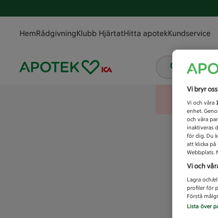
Hem
Rådgivning
Klubb Hjärtat
Hitta apotek
Kundservice
Vad letar
Vi bryr os
Vi och våra
enhet. Genom
och våra par
inaktiveras 
för dig. Du 
att klicka p
Webbplats. M
Vi och vår
Lagra och/el
profiler för
Förstå målgr
Lista över p