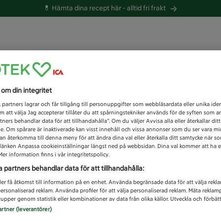
💊 Hämta dina recept här -
alltid fri frakt
 du efter idag?
s om din integritet
Unknown error
1
partners lagrar och får tillgång till personuppgifter som webbläsardata eller unika iden
 att välja Jag accepterar tillåter du att spårningstekniker används för de syften som 
tners behandlar data för att tillhandahålla”. Om du väljer Avvisa alla eller återkallar dit
de. Om spårare är inaktiverade kan visst innehåll och vissa annonser som du ser vara m
kan återkomma till denna meny för att ändra dina val eller återkalla ditt samtycke när 
å länken Anpassa cookieinställningar längst ned på webbsidan. Dina val kommer att ha e
er information finns i vår integritetspolicy.
a partners behandlar data för att tillhandahålla:
ler få åtkomst till information på en enhet. Använda begränsade data för att välja rekl
 personaliserad reklam. Använda profiler för att välja personaliserad reklam. Mäta reklam
upper genom statistik eller kombinationer av data från olika källor. Utveckla och förbättr
artner (leverantörer)