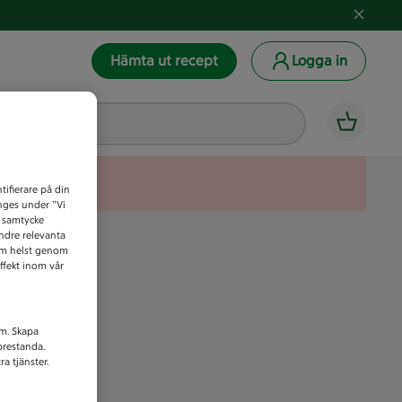
Hämta ut recept
Logga in
tifierare på din
anges under ”Vi
t samtycke
indre relevanta
som helst genom
ffekt inom vår
am. Skapa
prestanda.
a tjänster.