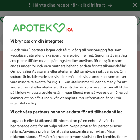
💊 Hämta dina recept här -
alltid fri frakt
Hämta ut recept
Logga in
Vad letar du efter idag?
Vi bryr oss om din integritet
Vi och våra
1
partners lagrar och får tillgång till personuppgifter som
webbläsardata eller unika identifierare på din enhet. Genom att välja Jag
Unknown error
accepterar tillåter du att spårningstekniker används för de syften som
anges under ”Vi och våra partners behandlar data för att tillhandahålla”.
Om du väljer Avvisa alla eller återkallar ditt samtycke inaktiveras de. Om
spårare är inaktiverade kan visst innehåll och vissa annonser som du ser
vara mindre relevanta för dig. Du kan återkomma till denna meny för att
ändra dina val eller återkalla ditt samtycke när som helst genom att klicka
på länken Anpassa cookieinställningar längst ned på webbsidan. Dina val
kommer att ha effekt inom vår Webbplats. Mer information finns i vår
integritetspolicy.
Vi och våra partners behandlar data för att tillhandahålla:
Lagra och/eller få åtkomst till information på en enhet. Använda
begränsade data för att välja reklam. Skapa profiler för personaliserad
reklam. Använda profiler för att välja personaliserad reklam. Mäta
reklamprestanda. Förstå målgrupper genom statistik eller kombinationer