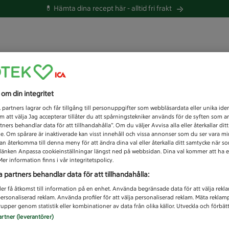
💊 Hämta dina recept här -
alltid fri frakt
 du efter idag?
s om din integritet
Unknown error
1
partners lagrar och får tillgång till personuppgifter som webbläsardata eller unika iden
 att välja Jag accepterar tillåter du att spårningstekniker används för de syften som 
tners behandlar data för att tillhandahålla”. Om du väljer Avvisa alla eller återkallar dit
de. Om spårare är inaktiverade kan visst innehåll och vissa annonser som du ser vara m
kan återkomma till denna meny för att ändra dina val eller återkalla ditt samtycke när 
å länken Anpassa cookieinställningar längst ned på webbsidan. Dina val kommer att ha e
er information finns i vår integritetspolicy.
a partners behandlar data för att tillhandahålla:
ler få åtkomst till information på en enhet. Använda begränsade data för att välja rekl
 personaliserad reklam. Använda profiler för att välja personaliserad reklam. Mäta reklam
upper genom statistik eller kombinationer av data från olika källor. Utveckla och förbättr
artner (leverantörer)