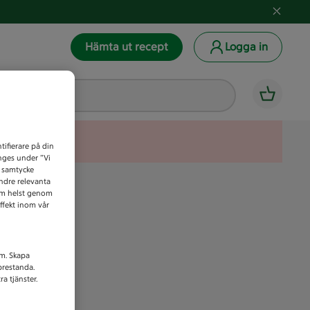
Hämta ut recept
Logga in
tifierare på din
anges under ”Vi
t samtycke
indre relevanta
som helst genom
ffekt inom vår
am. Skapa
prestanda.
a tjänster.