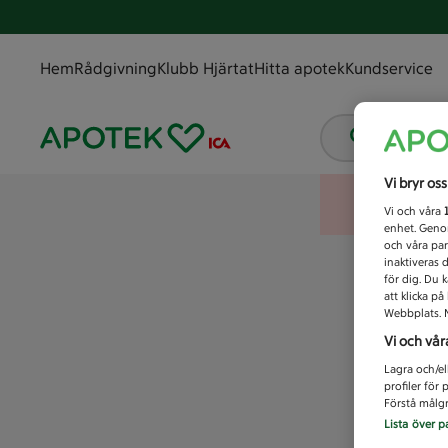
Hem
Rådgivning
Klubb Hjärtat
Hitta apotek
Kundservice
Vad letar
Vi bryr os
Vi och våra
enhet. Genom
och våra par
inaktiveras 
för dig. Du 
att klicka p
Webbplats. M
Vi och vår
Lagra och/el
profiler för
Förstå målgr
Lista över p