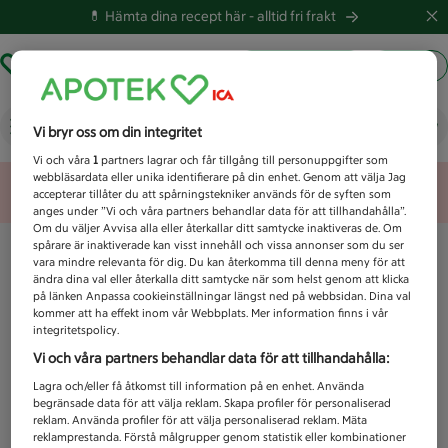
💊 Hämta dina recept här -
alltid fri frakt
Hämta ut recept
Logga in
Vad letar du efter idag?
Vi bryr oss om din integritet
Vi och våra
1
partners lagrar och får tillgång till personuppgifter som
webbläsardata eller unika identifierare på din enhet. Genom att välja Jag
Unknown error
accepterar tillåter du att spårningstekniker används för de syften som
anges under ”Vi och våra partners behandlar data för att tillhandahålla”.
Om du väljer Avvisa alla eller återkallar ditt samtycke inaktiveras de. Om
spårare är inaktiverade kan visst innehåll och vissa annonser som du ser
vara mindre relevanta för dig. Du kan återkomma till denna meny för att
ändra dina val eller återkalla ditt samtycke när som helst genom att klicka
på länken Anpassa cookieinställningar längst ned på webbsidan. Dina val
kommer att ha effekt inom vår Webbplats. Mer information finns i vår
integritetspolicy.
Vi och våra partners behandlar data för att tillhandahålla:
Lagra och/eller få åtkomst till information på en enhet. Använda
begränsade data för att välja reklam. Skapa profiler för personaliserad
reklam. Använda profiler för att välja personaliserad reklam. Mäta
reklamprestanda. Förstå målgrupper genom statistik eller kombinationer