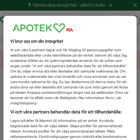
💊 Hämta dina recept här -
alltid fri frakt
Hämta ut recept
Logga in
Vad letar du efter idag?
Vi bryr oss om din integritet
Vi och våra
1
partners lagrar och får tillgång till personuppgifter som
webbläsardata eller unika identifierare på din enhet. Genom att välja Jag
Unknown error
accepterar tillåter du att spårningstekniker används för de syften som
anges under ”Vi och våra partners behandlar data för att tillhandahålla”.
Om du väljer Avvisa alla eller återkallar ditt samtycke inaktiveras de. Om
spårare är inaktiverade kan visst innehåll och vissa annonser som du ser
vara mindre relevanta för dig. Du kan återkomma till denna meny för att
ändra dina val eller återkalla ditt samtycke när som helst genom att klicka
på länken Anpassa cookieinställningar längst ned på webbsidan. Dina val
kommer att ha effekt inom vår Webbplats. Mer information finns i vår
integritetspolicy.
Vi och våra partners behandlar data för att tillhandahålla:
Lagra och/eller få åtkomst till information på en enhet. Använda
begränsade data för att välja reklam. Skapa profiler för personaliserad
reklam. Använda profiler för att välja personaliserad reklam. Mäta
reklamprestanda. Förstå målgrupper genom statistik eller kombinationer