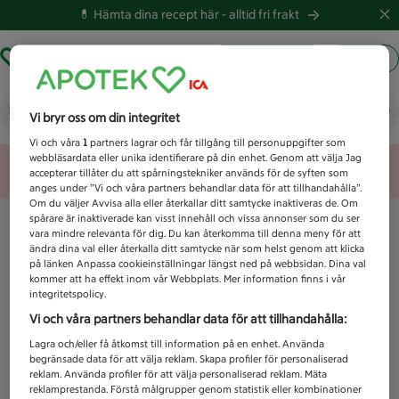
💊 Hämta dina recept här -
alltid fri frakt
Hämta ut recept
Logga in
Vad letar du efter idag?
Vi bryr oss om din integritet
Vi och våra
1
partners lagrar och får tillgång till personuppgifter som
webbläsardata eller unika identifierare på din enhet. Genom att välja Jag
Unknown error
accepterar tillåter du att spårningstekniker används för de syften som
anges under ”Vi och våra partners behandlar data för att tillhandahålla”.
Om du väljer Avvisa alla eller återkallar ditt samtycke inaktiveras de. Om
spårare är inaktiverade kan visst innehåll och vissa annonser som du ser
vara mindre relevanta för dig. Du kan återkomma till denna meny för att
ändra dina val eller återkalla ditt samtycke när som helst genom att klicka
på länken Anpassa cookieinställningar längst ned på webbsidan. Dina val
kommer att ha effekt inom vår Webbplats. Mer information finns i vår
integritetspolicy.
Vi och våra partners behandlar data för att tillhandahålla:
Lagra och/eller få åtkomst till information på en enhet. Använda
begränsade data för att välja reklam. Skapa profiler för personaliserad
reklam. Använda profiler för att välja personaliserad reklam. Mäta
reklamprestanda. Förstå målgrupper genom statistik eller kombinationer