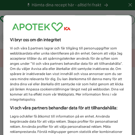
💊 Hämta dina recept här -
alltid fri frakt
Hämta ut recept
Logga in
Vad letar du efter idag?
Vi bryr oss om din integritet
Vi och våra
1
partners lagrar och får tillgång till personuppgifter som
webbläsardata eller unika identifierare på din enhet. Genom att välja Jag
Unknown error
accepterar tillåter du att spårningstekniker används för de syften som
anges under ”Vi och våra partners behandlar data för att tillhandahålla”.
Om du väljer Avvisa alla eller återkallar ditt samtycke inaktiveras de. Om
spårare är inaktiverade kan visst innehåll och vissa annonser som du ser
vara mindre relevanta för dig. Du kan återkomma till denna meny för att
ändra dina val eller återkalla ditt samtycke när som helst genom att klicka
på länken Anpassa cookieinställningar längst ned på webbsidan. Dina val
kommer att ha effekt inom vår Webbplats. Mer information finns i vår
integritetspolicy.
Vi och våra partners behandlar data för att tillhandahålla:
Lagra och/eller få åtkomst till information på en enhet. Använda
begränsade data för att välja reklam. Skapa profiler för personaliserad
reklam. Använda profiler för att välja personaliserad reklam. Mäta
reklamprestanda. Förstå målgrupper genom statistik eller kombinationer