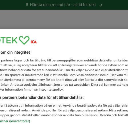
💊 Hämta dina recept här -
alltid fri frakt
 du efter idag?
s om din integritet
Unknown error
1
partners lagrar och får tillgång till personuppgifter som webbläsardata eller unika iden
 att välja Jag accepterar tillåter du att spårningstekniker används för de syften som 
tners behandlar data för att tillhandahålla”. Om du väljer Avvisa alla eller återkallar dit
de. Om spårare är inaktiverade kan visst innehåll och vissa annonser som du ser vara m
kan återkomma till denna meny för att ändra dina val eller återkalla ditt samtycke när 
å länken Anpassa cookieinställningar längst ned på webbsidan. Dina val kommer att ha e
er information finns i vår integritetspolicy.
a partners behandlar data för att tillhandahålla:
ler få åtkomst till information på en enhet. Använda begränsade data för att välja rekl
 personaliserad reklam. Använda profiler för att välja personaliserad reklam. Mäta reklam
upper genom statistik eller kombinationer av data från olika källor. Utveckla och förbättr
artner (leverantörer)