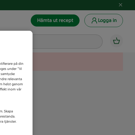
Hämta ut recept
Logga in
tifierare på din
anges under ”Vi
t samtycke
indre relevanta
som helst genom
ffekt inom vår
am. Skapa
prestanda.
a tjänster.