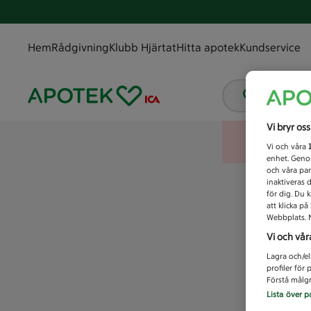
Hem
Rådgivning
Klubb Hjärtat
Hitta apotek
Kundservice
Vad letar
Vi bryr os
Vi och våra
enhet. Genom
och våra par
inaktiveras 
för dig. Du 
att klicka p
Webbplats. M
Vi och vår
Lagra och/el
profiler för
Förstå målgr
Lista över p