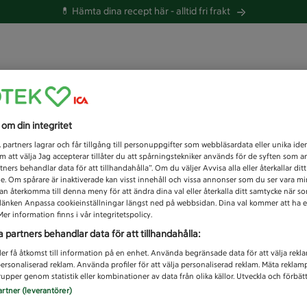
💊 Hämta dina recept här -
alltid fri frakt
 du efter idag?
s om din integritet
Unknown error
1
partners lagrar och får tillgång till personuppgifter som webbläsardata eller unika iden
 att välja Jag accepterar tillåter du att spårningstekniker används för de syften som 
tners behandlar data för att tillhandahålla”. Om du väljer Avvisa alla eller återkallar dit
de. Om spårare är inaktiverade kan visst innehåll och vissa annonser som du ser vara m
kan återkomma till denna meny för att ändra dina val eller återkalla ditt samtycke när 
å länken Anpassa cookieinställningar längst ned på webbsidan. Dina val kommer att ha e
er information finns i vår integritetspolicy.
a partners behandlar data för att tillhandahålla:
ler få åtkomst till information på en enhet. Använda begränsade data för att välja rekl
 personaliserad reklam. Använda profiler för att välja personaliserad reklam. Mäta reklam
upper genom statistik eller kombinationer av data från olika källor. Utveckla och förbättr
artner (leverantörer)