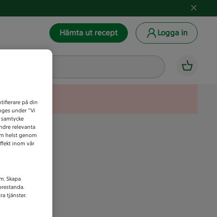
Hämta ut recept
Logga in
tifierare på din
anges under ”Vi
t samtycke
indre relevanta
som helst genom
ffekt inom vår
am. Skapa
prestanda.
a tjänster.