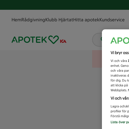
Hem
Rådgivning
Klubb Hjärtat
Hitta apotek
Kundservice
Vad letar
Vi bryr os
Vi och våra
enhet. Genom
och våra par
inaktiveras 
för dig. Du 
att klicka p
Webbplats. M
Vi och vår
Lagra och/el
profiler för
Förstå målgr
Lista över p