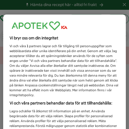
💊 Hämta dina recept här -
alltid fri frakt
Hämta ut recept
Logga in
Vad letar du efter idag?
Vi bryr oss om din integritet
Vi och våra
1
partners lagrar och får tillgång till personuppgifter som
webbläsardata eller unika identifierare på din enhet. Genom att välja Jag
Unknown error
accepterar tillåter du att spårningstekniker används för de syften som
anges under ”Vi och våra partners behandlar data för att tillhandahålla”.
Om du väljer Avvisa alla eller återkallar ditt samtycke inaktiveras de. Om
spårare är inaktiverade kan visst innehåll och vissa annonser som du ser
vara mindre relevanta för dig. Du kan återkomma till denna meny för att
ändra dina val eller återkalla ditt samtycke när som helst genom att klicka
på länken Anpassa cookieinställningar längst ned på webbsidan. Dina val
kommer att ha effekt inom vår Webbplats. Mer information finns i vår
integritetspolicy.
Vi och våra partners behandlar data för att tillhandahålla:
Lagra och/eller få åtkomst till information på en enhet. Använda
begränsade data för att välja reklam. Skapa profiler för personaliserad
reklam. Använda profiler för att välja personaliserad reklam. Mäta
reklamprestanda. Förstå målgrupper genom statistik eller kombinationer