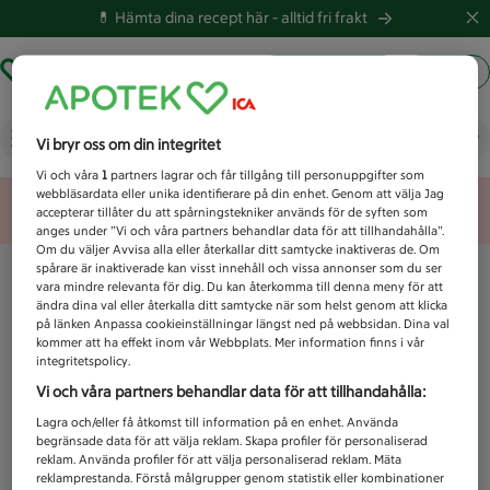
💊 Hämta dina recept här -
alltid fri frakt
Hämta ut recept
Logga in
Vad letar du efter idag?
Vi bryr oss om din integritet
Vi och våra
1
partners lagrar och får tillgång till personuppgifter som
webbläsardata eller unika identifierare på din enhet. Genom att välja Jag
Unknown error
accepterar tillåter du att spårningstekniker används för de syften som
anges under ”Vi och våra partners behandlar data för att tillhandahålla”.
Om du väljer Avvisa alla eller återkallar ditt samtycke inaktiveras de. Om
spårare är inaktiverade kan visst innehåll och vissa annonser som du ser
vara mindre relevanta för dig. Du kan återkomma till denna meny för att
ändra dina val eller återkalla ditt samtycke när som helst genom att klicka
på länken Anpassa cookieinställningar längst ned på webbsidan. Dina val
kommer att ha effekt inom vår Webbplats. Mer information finns i vår
integritetspolicy.
Vi och våra partners behandlar data för att tillhandahålla:
Lagra och/eller få åtkomst till information på en enhet. Använda
begränsade data för att välja reklam. Skapa profiler för personaliserad
reklam. Använda profiler för att välja personaliserad reklam. Mäta
reklamprestanda. Förstå målgrupper genom statistik eller kombinationer