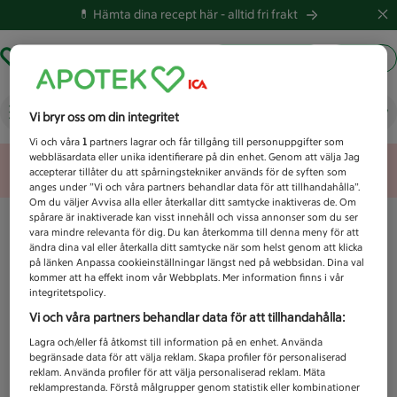
💊 Hämta dina recept här -
alltid fri frakt
Hämta ut recept
Logga in
Vad letar du efter idag?
Vi bryr oss om din integritet
Vi och våra
1
partners lagrar och får tillgång till personuppgifter som
webbläsardata eller unika identifierare på din enhet. Genom att välja Jag
Unknown error
accepterar tillåter du att spårningstekniker används för de syften som
anges under ”Vi och våra partners behandlar data för att tillhandahålla”.
Om du väljer Avvisa alla eller återkallar ditt samtycke inaktiveras de. Om
spårare är inaktiverade kan visst innehåll och vissa annonser som du ser
vara mindre relevanta för dig. Du kan återkomma till denna meny för att
ändra dina val eller återkalla ditt samtycke när som helst genom att klicka
på länken Anpassa cookieinställningar längst ned på webbsidan. Dina val
kommer att ha effekt inom vår Webbplats. Mer information finns i vår
integritetspolicy.
Vi och våra partners behandlar data för att tillhandahålla:
Lagra och/eller få åtkomst till information på en enhet. Använda
begränsade data för att välja reklam. Skapa profiler för personaliserad
reklam. Använda profiler för att välja personaliserad reklam. Mäta
reklamprestanda. Förstå målgrupper genom statistik eller kombinationer