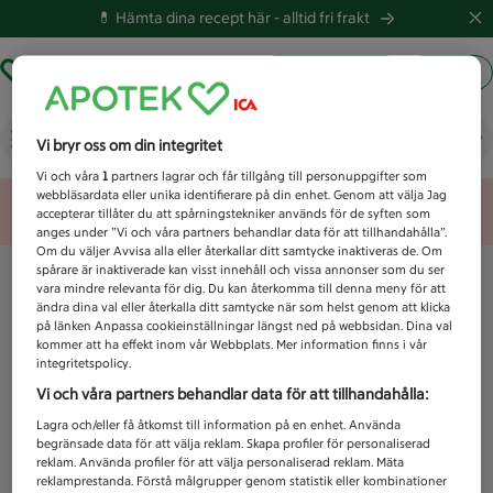
💊 Hämta dina recept här -
alltid fri frakt
Hämta ut recept
Logga in
Vad letar du efter idag?
Vi bryr oss om din integritet
Vi och våra
1
partners lagrar och får tillgång till personuppgifter som
webbläsardata eller unika identifierare på din enhet. Genom att välja Jag
Unknown error
accepterar tillåter du att spårningstekniker används för de syften som
anges under ”Vi och våra partners behandlar data för att tillhandahålla”.
Om du väljer Avvisa alla eller återkallar ditt samtycke inaktiveras de. Om
spårare är inaktiverade kan visst innehåll och vissa annonser som du ser
vara mindre relevanta för dig. Du kan återkomma till denna meny för att
ändra dina val eller återkalla ditt samtycke när som helst genom att klicka
på länken Anpassa cookieinställningar längst ned på webbsidan. Dina val
kommer att ha effekt inom vår Webbplats. Mer information finns i vår
integritetspolicy.
Vi och våra partners behandlar data för att tillhandahålla:
Lagra och/eller få åtkomst till information på en enhet. Använda
begränsade data för att välja reklam. Skapa profiler för personaliserad
reklam. Använda profiler för att välja personaliserad reklam. Mäta
reklamprestanda. Förstå målgrupper genom statistik eller kombinationer