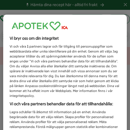
💊 Hämta dina recept här -
alltid fri frakt
Hämta ut recept
Logga in
Vad letar du efter idag?
Vi bryr oss om din integritet
Vi och våra
1
partners lagrar och får tillgång till personuppgifter som
webbläsardata eller unika identifierare på din enhet. Genom att välja Jag
Unknown error
accepterar tillåter du att spårningstekniker används för de syften som
anges under ”Vi och våra partners behandlar data för att tillhandahålla”.
Om du väljer Avvisa alla eller återkallar ditt samtycke inaktiveras de. Om
spårare är inaktiverade kan visst innehåll och vissa annonser som du ser
vara mindre relevanta för dig. Du kan återkomma till denna meny för att
ändra dina val eller återkalla ditt samtycke när som helst genom att klicka
på länken Anpassa cookieinställningar längst ned på webbsidan. Dina val
kommer att ha effekt inom vår Webbplats. Mer information finns i vår
integritetspolicy.
Vi och våra partners behandlar data för att tillhandahålla:
Lagra och/eller få åtkomst till information på en enhet. Använda
begränsade data för att välja reklam. Skapa profiler för personaliserad
reklam. Använda profiler för att välja personaliserad reklam. Mäta
reklamprestanda. Förstå målgrupper genom statistik eller kombinationer