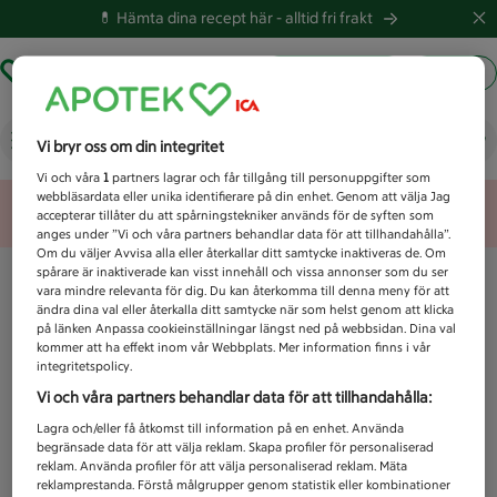
💊 Hämta dina recept här -
alltid fri frakt
Hämta ut recept
Logga in
Vad letar du efter idag?
Vi bryr oss om din integritet
Vi och våra
1
partners lagrar och får tillgång till personuppgifter som
webbläsardata eller unika identifierare på din enhet. Genom att välja Jag
Unknown error
accepterar tillåter du att spårningstekniker används för de syften som
anges under ”Vi och våra partners behandlar data för att tillhandahålla”.
Om du väljer Avvisa alla eller återkallar ditt samtycke inaktiveras de. Om
spårare är inaktiverade kan visst innehåll och vissa annonser som du ser
vara mindre relevanta för dig. Du kan återkomma till denna meny för att
ändra dina val eller återkalla ditt samtycke när som helst genom att klicka
på länken Anpassa cookieinställningar längst ned på webbsidan. Dina val
kommer att ha effekt inom vår Webbplats. Mer information finns i vår
integritetspolicy.
Vi och våra partners behandlar data för att tillhandahålla:
Lagra och/eller få åtkomst till information på en enhet. Använda
begränsade data för att välja reklam. Skapa profiler för personaliserad
reklam. Använda profiler för att välja personaliserad reklam. Mäta
reklamprestanda. Förstå målgrupper genom statistik eller kombinationer