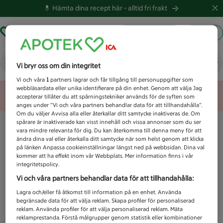
💊 Hämta dina recept här -
alltid fri frakt
Hämta ut recept
Logga in
Vad letar du efter idag?
Vi bryr oss om din integritet
Vi och våra
1
partners lagrar och får tillgång till personuppgifter som
webbläsardata eller unika identifierare på din enhet. Genom att välja Jag
Unknown error
accepterar tillåter du att spårningstekniker används för de syften som
anges under ”Vi och våra partners behandlar data för att tillhandahålla”.
Om du väljer Avvisa alla eller återkallar ditt samtycke inaktiveras de. Om
spårare är inaktiverade kan visst innehåll och vissa annonser som du ser
vara mindre relevanta för dig. Du kan återkomma till denna meny för att
ändra dina val eller återkalla ditt samtycke när som helst genom att klicka
på länken Anpassa cookieinställningar längst ned på webbsidan. Dina val
kommer att ha effekt inom vår Webbplats. Mer information finns i vår
integritetspolicy.
Vi och våra partners behandlar data för att tillhandahålla:
Lagra och/eller få åtkomst till information på en enhet. Använda
begränsade data för att välja reklam. Skapa profiler för personaliserad
reklam. Använda profiler för att välja personaliserad reklam. Mäta
reklamprestanda. Förstå målgrupper genom statistik eller kombinationer