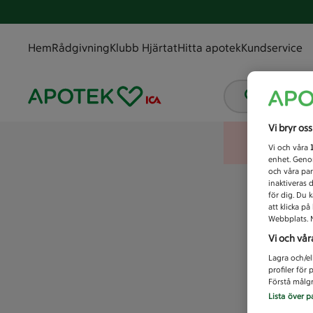
Hem
Rådgivning
Klubb Hjärtat
Hitta apotek
Kundservice
Vad letar
Vi bryr os
Vi och våra
enhet. Genom
och våra par
inaktiveras 
för dig. Du 
att klicka p
Webbplats. M
Vi och vår
Lagra och/el
profiler för
Förstå målgr
Lista över p