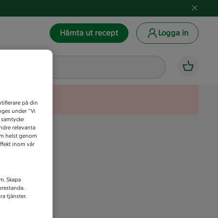
Hämta ut recept
Logga in
tifierare på din
anges under ”Vi
t samtycke
indre relevanta
som helst genom
ffekt inom vår
am. Skapa
prestanda.
a tjänster.