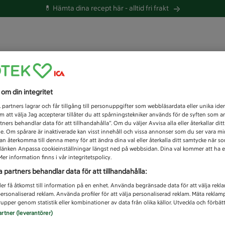
💊 Hämta dina recept här -
alltid fri frakt
 du efter idag?
s om din integritet
Unknown error
1
partners lagrar och får tillgång till personuppgifter som webbläsardata eller unika iden
 att välja Jag accepterar tillåter du att spårningstekniker används för de syften som 
tners behandlar data för att tillhandahålla”. Om du väljer Avvisa alla eller återkallar dit
de. Om spårare är inaktiverade kan visst innehåll och vissa annonser som du ser vara m
kan återkomma till denna meny för att ändra dina val eller återkalla ditt samtycke när 
å länken Anpassa cookieinställningar längst ned på webbsidan. Dina val kommer att ha e
er information finns i vår integritetspolicy.
a partners behandlar data för att tillhandahålla:
ler få åtkomst till information på en enhet. Använda begränsade data för att välja rekl
 personaliserad reklam. Använda profiler för att välja personaliserad reklam. Mäta reklam
upper genom statistik eller kombinationer av data från olika källor. Utveckla och förbättr
artner (leverantörer)