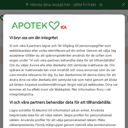
💊 Hämta dina recept här -
alltid fri frakt
Hämta ut recept
Logga in
Vad letar du efter idag?
Vi bryr oss om din integritet
Vi och våra
1
partners lagrar och får tillgång till personuppgifter som
webbläsardata eller unika identifierare på din enhet. Genom att välja Jag
Unknown error
accepterar tillåter du att spårningstekniker används för de syften som
anges under ”Vi och våra partners behandlar data för att tillhandahålla”.
Om du väljer Avvisa alla eller återkallar ditt samtycke inaktiveras de. Om
spårare är inaktiverade kan visst innehåll och vissa annonser som du ser
vara mindre relevanta för dig. Du kan återkomma till denna meny för att
ändra dina val eller återkalla ditt samtycke när som helst genom att klicka
på länken Anpassa cookieinställningar längst ned på webbsidan. Dina val
kommer att ha effekt inom vår Webbplats. Mer information finns i vår
integritetspolicy.
Vi och våra partners behandlar data för att tillhandahålla:
Lagra och/eller få åtkomst till information på en enhet. Använda
begränsade data för att välja reklam. Skapa profiler för personaliserad
reklam. Använda profiler för att välja personaliserad reklam. Mäta
reklamprestanda. Förstå målgrupper genom statistik eller kombinationer