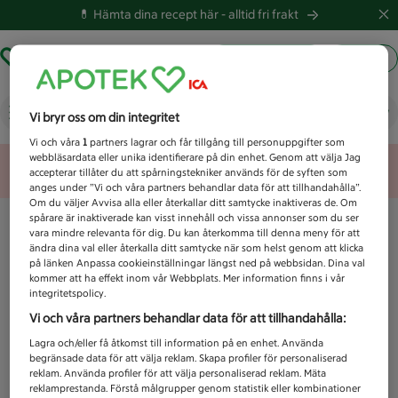
💊 Hämta dina recept här -
alltid fri frakt
Hämta ut recept
Logga in
Vad letar du efter idag?
Vi bryr oss om din integritet
Vi och våra
1
partners lagrar och får tillgång till personuppgifter som
webbläsardata eller unika identifierare på din enhet. Genom att välja Jag
Unknown error
accepterar tillåter du att spårningstekniker används för de syften som
anges under ”Vi och våra partners behandlar data för att tillhandahålla”.
Om du väljer Avvisa alla eller återkallar ditt samtycke inaktiveras de. Om
spårare är inaktiverade kan visst innehåll och vissa annonser som du ser
vara mindre relevanta för dig. Du kan återkomma till denna meny för att
ändra dina val eller återkalla ditt samtycke när som helst genom att klicka
på länken Anpassa cookieinställningar längst ned på webbsidan. Dina val
kommer att ha effekt inom vår Webbplats. Mer information finns i vår
integritetspolicy.
Vi och våra partners behandlar data för att tillhandahålla:
Lagra och/eller få åtkomst till information på en enhet. Använda
begränsade data för att välja reklam. Skapa profiler för personaliserad
reklam. Använda profiler för att välja personaliserad reklam. Mäta
reklamprestanda. Förstå målgrupper genom statistik eller kombinationer