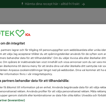
💊 Hämta dina recept här -
alltid fri frakt
 du efter idag?
s om din integritet
Unknown error
1
partners lagrar och får tillgång till personuppgifter som webbläsardata eller unika iden
 att välja Jag accepterar tillåter du att spårningstekniker används för de syften som 
tners behandlar data för att tillhandahålla”. Om du väljer Avvisa alla eller återkallar dit
de. Om spårare är inaktiverade kan visst innehåll och vissa annonser som du ser vara m
kan återkomma till denna meny för att ändra dina val eller återkalla ditt samtycke när 
å länken Anpassa cookieinställningar längst ned på webbsidan. Dina val kommer att ha e
er information finns i vår integritetspolicy.
a partners behandlar data för att tillhandahålla:
ler få åtkomst till information på en enhet. Använda begränsade data för att välja rekl
 personaliserad reklam. Använda profiler för att välja personaliserad reklam. Mäta reklam
upper genom statistik eller kombinationer av data från olika källor. Utveckla och förbättr
artner (leverantörer)