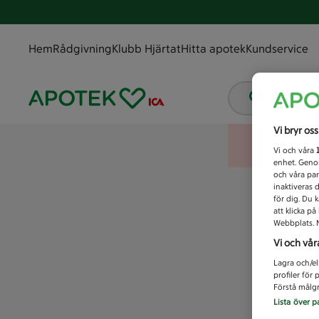
Hem
Rådgivning
Klubb Hjärtat
Hitta apotek
Kundservice
Vad letar
Vi bryr os
Vi och våra
enhet. Genom
och våra par
inaktiveras 
för dig. Du 
att klicka p
Webbplats. M
Vi och vår
Lagra och/el
profiler för
Förstå målgr
Lista över p