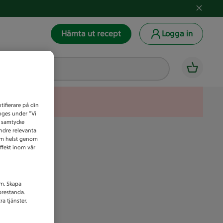
Hämta ut recept
Logga in
tifierare på din
anges under ”Vi
t samtycke
indre relevanta
som helst genom
ffekt inom vår
am. Skapa
prestanda.
a tjänster.