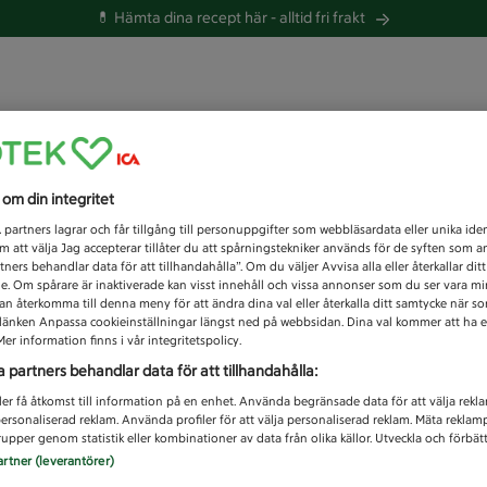
💊 Hämta dina recept här -
alltid fri frakt
 du efter idag?
s om din integritet
Unknown error
1
partners lagrar och får tillgång till personuppgifter som webbläsardata eller unika iden
 att välja Jag accepterar tillåter du att spårningstekniker används för de syften som 
tners behandlar data för att tillhandahålla”. Om du väljer Avvisa alla eller återkallar dit
de. Om spårare är inaktiverade kan visst innehåll och vissa annonser som du ser vara m
kan återkomma till denna meny för att ändra dina val eller återkalla ditt samtycke när 
å länken Anpassa cookieinställningar längst ned på webbsidan. Dina val kommer att ha e
er information finns i vår integritetspolicy.
a partners behandlar data för att tillhandahålla:
ler få åtkomst till information på en enhet. Använda begränsade data för att välja rekl
 personaliserad reklam. Använda profiler för att välja personaliserad reklam. Mäta reklam
upper genom statistik eller kombinationer av data från olika källor. Utveckla och förbättr
artner (leverantörer)