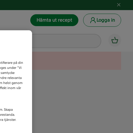
Hämta ut recept
Logga in
tifierare på din
anges under ”Vi
t samtycke
indre relevanta
som helst genom
ffekt inom vår
am. Skapa
prestanda.
a tjänster.