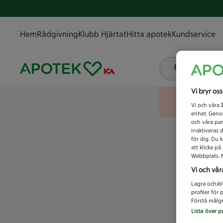
Hem
Rådgivning
Klubb Hjärtat
Hitta apotek
Kundservice
Vad letar
Vi bryr os
Vi och våra
enhet. Genom
och våra par
inaktiveras 
för dig. Du 
att klicka p
Webbplats. M
Vi och vår
Lagra och/el
profiler för
Förstå målgr
Lista över p