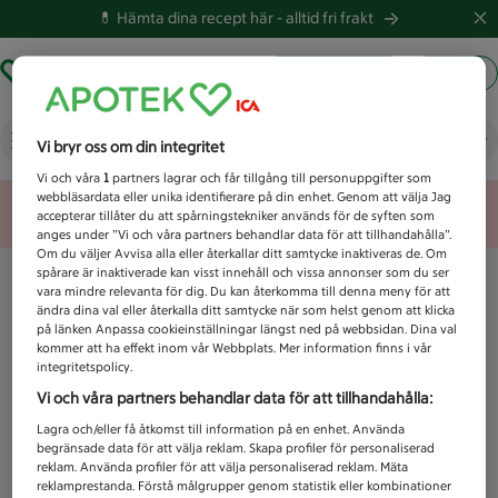
💊 Hämta dina recept här -
alltid fri frakt
Hämta ut recept
Logga in
Vad letar du efter idag?
Vi bryr oss om din integritet
Vi och våra
1
partners lagrar och får tillgång till personuppgifter som
webbläsardata eller unika identifierare på din enhet. Genom att välja Jag
Unknown error
accepterar tillåter du att spårningstekniker används för de syften som
anges under ”Vi och våra partners behandlar data för att tillhandahålla”.
Om du väljer Avvisa alla eller återkallar ditt samtycke inaktiveras de. Om
spårare är inaktiverade kan visst innehåll och vissa annonser som du ser
vara mindre relevanta för dig. Du kan återkomma till denna meny för att
ändra dina val eller återkalla ditt samtycke när som helst genom att klicka
på länken Anpassa cookieinställningar längst ned på webbsidan. Dina val
kommer att ha effekt inom vår Webbplats. Mer information finns i vår
integritetspolicy.
Vi och våra partners behandlar data för att tillhandahålla:
Lagra och/eller få åtkomst till information på en enhet. Använda
begränsade data för att välja reklam. Skapa profiler för personaliserad
reklam. Använda profiler för att välja personaliserad reklam. Mäta
reklamprestanda. Förstå målgrupper genom statistik eller kombinationer