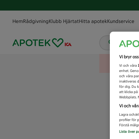
Hem
Rådgivning
Klubb Hjärtat
Hitta apotek
Kundservice
Vad letar
Vi bryr os
Vi och våra
enhet. Genom
och våra par
inaktiveras 
för dig. Du 
att klicka p
Webbplats. M
Vi och vår
Lagra och/el
profiler för
Förstå målgr
Lista över p