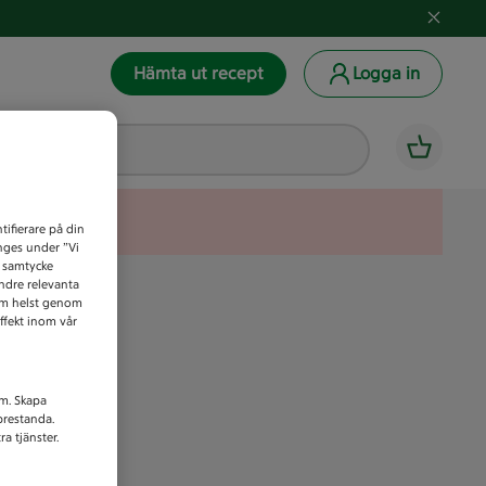
Hämta ut recept
Logga in
tifierare på din
anges under ”Vi
t samtycke
indre relevanta
som helst genom
ffekt inom vår
am. Skapa
prestanda.
a tjänster.