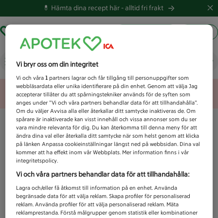
💊 Hämta dina recept här -
alltid fri frakt
Hämta ut recept
Logga in
Vad letar du efter idag?
Vi bryr oss om din integritet
Vi och våra
1
partners lagrar och får tillgång till personuppgifter som
webbläsardata eller unika identifierare på din enhet. Genom att välja Jag
Unknown error
accepterar tillåter du att spårningstekniker används för de syften som
anges under ”Vi och våra partners behandlar data för att tillhandahålla”.
Om du väljer Avvisa alla eller återkallar ditt samtycke inaktiveras de. Om
spårare är inaktiverade kan visst innehåll och vissa annonser som du ser
vara mindre relevanta för dig. Du kan återkomma till denna meny för att
ändra dina val eller återkalla ditt samtycke när som helst genom att klicka
på länken Anpassa cookieinställningar längst ned på webbsidan. Dina val
kommer att ha effekt inom vår Webbplats. Mer information finns i vår
integritetspolicy.
Vi och våra partners behandlar data för att tillhandahålla:
Lagra och/eller få åtkomst till information på en enhet. Använda
begränsade data för att välja reklam. Skapa profiler för personaliserad
reklam. Använda profiler för att välja personaliserad reklam. Mäta
reklamprestanda. Förstå målgrupper genom statistik eller kombinationer