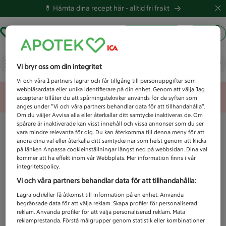
💊 Hämta dina recept här -
alltid fri frakt
Hämta ut recept
Logga in
Vad letar du efter idag?
Vi bryr oss om din integritet
Vi och våra
1
partners lagrar och får tillgång till personuppgifter som
webbläsardata eller unika identifierare på din enhet. Genom att välja Jag
Unknown error
accepterar tillåter du att spårningstekniker används för de syften som
anges under ”Vi och våra partners behandlar data för att tillhandahålla”.
Om du väljer Avvisa alla eller återkallar ditt samtycke inaktiveras de. Om
spårare är inaktiverade kan visst innehåll och vissa annonser som du ser
vara mindre relevanta för dig. Du kan återkomma till denna meny för att
ändra dina val eller återkalla ditt samtycke när som helst genom att klicka
på länken Anpassa cookieinställningar längst ned på webbsidan. Dina val
kommer att ha effekt inom vår Webbplats. Mer information finns i vår
integritetspolicy.
Vi och våra partners behandlar data för att tillhandahålla:
Lagra och/eller få åtkomst till information på en enhet. Använda
begränsade data för att välja reklam. Skapa profiler för personaliserad
reklam. Använda profiler för att välja personaliserad reklam. Mäta
reklamprestanda. Förstå målgrupper genom statistik eller kombinationer