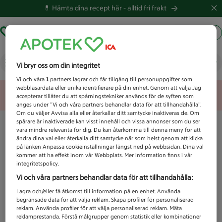
💊 Hämta dina recept här -
alltid fri frakt
Hämta ut recept
Logga in
Vad letar du efter idag?
Vi bryr oss om din integritet
Vi och våra
1
partners lagrar och får tillgång till personuppgifter som
webbläsardata eller unika identifierare på din enhet. Genom att välja Jag
Unknown error
accepterar tillåter du att spårningstekniker används för de syften som
anges under ”Vi och våra partners behandlar data för att tillhandahålla”.
Om du väljer Avvisa alla eller återkallar ditt samtycke inaktiveras de. Om
spårare är inaktiverade kan visst innehåll och vissa annonser som du ser
vara mindre relevanta för dig. Du kan återkomma till denna meny för att
ändra dina val eller återkalla ditt samtycke när som helst genom att klicka
på länken Anpassa cookieinställningar längst ned på webbsidan. Dina val
kommer att ha effekt inom vår Webbplats. Mer information finns i vår
integritetspolicy.
Vi och våra partners behandlar data för att tillhandahålla:
Lagra och/eller få åtkomst till information på en enhet. Använda
begränsade data för att välja reklam. Skapa profiler för personaliserad
reklam. Använda profiler för att välja personaliserad reklam. Mäta
reklamprestanda. Förstå målgrupper genom statistik eller kombinationer