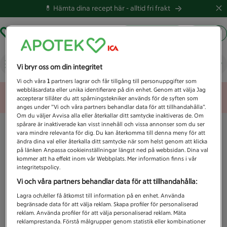
💊 Hämta dina recept här -
alltid fri frakt
Hämta ut recept
Logga in
Vad letar du efter idag?
Vi bryr oss om din integritet
Vi och våra
1
partners lagrar och får tillgång till personuppgifter som
webbläsardata eller unika identifierare på din enhet. Genom att välja Jag
Unknown error
accepterar tillåter du att spårningstekniker används för de syften som
anges under ”Vi och våra partners behandlar data för att tillhandahålla”.
Om du väljer Avvisa alla eller återkallar ditt samtycke inaktiveras de. Om
spårare är inaktiverade kan visst innehåll och vissa annonser som du ser
vara mindre relevanta för dig. Du kan återkomma till denna meny för att
ändra dina val eller återkalla ditt samtycke när som helst genom att klicka
på länken Anpassa cookieinställningar längst ned på webbsidan. Dina val
kommer att ha effekt inom vår Webbplats. Mer information finns i vår
integritetspolicy.
Vi och våra partners behandlar data för att tillhandahålla:
Lagra och/eller få åtkomst till information på en enhet. Använda
begränsade data för att välja reklam. Skapa profiler för personaliserad
reklam. Använda profiler för att välja personaliserad reklam. Mäta
reklamprestanda. Förstå målgrupper genom statistik eller kombinationer