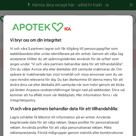
💊 Hämta dina recept här -
alltid fri frakt
Hämta ut recept
Logga in
Vad letar du efter idag?
Vi bryr oss om din integritet
Vi och våra
1
partners lagrar och får tillgång till personuppgifter som
webbläsardata eller unika identifierare på din enhet. Genom att välja Jag
Unknown error
accepterar tillåter du att spårningstekniker används för de syften som
anges under ”Vi och våra partners behandlar data för att tillhandahålla”.
Om du väljer Avvisa alla eller återkallar ditt samtycke inaktiveras de. Om
spårare är inaktiverade kan visst innehåll och vissa annonser som du ser
vara mindre relevanta för dig. Du kan återkomma till denna meny för att
ändra dina val eller återkalla ditt samtycke när som helst genom att klicka
på länken Anpassa cookieinställningar längst ned på webbsidan. Dina val
kommer att ha effekt inom vår Webbplats. Mer information finns i vår
integritetspolicy.
Vi och våra partners behandlar data för att tillhandahålla:
Lagra och/eller få åtkomst till information på en enhet. Använda
begränsade data för att välja reklam. Skapa profiler för personaliserad
reklam. Använda profiler för att välja personaliserad reklam. Mäta
reklamprestanda. Förstå målgrupper genom statistik eller kombinationer