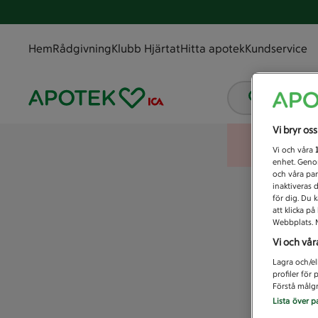
Hem
Rådgivning
Klubb Hjärtat
Hitta apotek
Kundservice
Vad letar
Vi bryr os
Vi och våra
enhet. Genom
och våra par
inaktiveras 
för dig. Du 
att klicka p
Webbplats. M
Vi och vår
Lagra och/el
profiler för
Förstå målgr
Lista över p