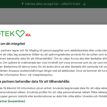
💊 Hämta dina recept här -
alltid fri frakt
 du efter idag?
s om din integritet
Unknown error
1
partners lagrar och får tillgång till personuppgifter som webbläsardata eller unika iden
 att välja Jag accepterar tillåter du att spårningstekniker används för de syften som 
tners behandlar data för att tillhandahålla”. Om du väljer Avvisa alla eller återkallar dit
de. Om spårare är inaktiverade kan visst innehåll och vissa annonser som du ser vara m
kan återkomma till denna meny för att ändra dina val eller återkalla ditt samtycke när 
å länken Anpassa cookieinställningar längst ned på webbsidan. Dina val kommer att ha e
er information finns i vår integritetspolicy.
a partners behandlar data för att tillhandahålla:
ler få åtkomst till information på en enhet. Använda begränsade data för att välja rekl
 personaliserad reklam. Använda profiler för att välja personaliserad reklam. Mäta reklam
upper genom statistik eller kombinationer av data från olika källor. Utveckla och förbättr
artner (leverantörer)