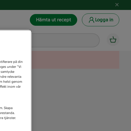
Hämta ut recept
Logga in
tifierare på din
anges under ”Vi
t samtycke
indre relevanta
som helst genom
ffekt inom vår
am. Skapa
prestanda.
a tjänster.