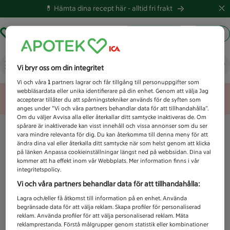
💊 Hämta dina recept här -
alltid fri frakt
Hämta ut recept
Logga in
Vad letar du efter idag?
Vi bryr oss om din integritet
Vi och våra
1
partners lagrar och får tillgång till personuppgifter som
webbläsardata eller unika identifierare på din enhet. Genom att välja Jag
Unknown error
accepterar tillåter du att spårningstekniker används för de syften som
anges under ”Vi och våra partners behandlar data för att tillhandahålla”.
Om du väljer Avvisa alla eller återkallar ditt samtycke inaktiveras de. Om
spårare är inaktiverade kan visst innehåll och vissa annonser som du ser
vara mindre relevanta för dig. Du kan återkomma till denna meny för att
ändra dina val eller återkalla ditt samtycke när som helst genom att klicka
på länken Anpassa cookieinställningar längst ned på webbsidan. Dina val
kommer att ha effekt inom vår Webbplats. Mer information finns i vår
integritetspolicy.
Vi och våra partners behandlar data för att tillhandahålla:
Lagra och/eller få åtkomst till information på en enhet. Använda
begränsade data för att välja reklam. Skapa profiler för personaliserad
reklam. Använda profiler för att välja personaliserad reklam. Mäta
reklamprestanda. Förstå målgrupper genom statistik eller kombinationer