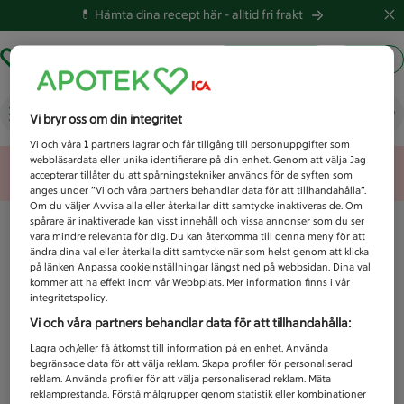
💊 Hämta dina recept här -
alltid fri frakt
Hämta ut recept
Logga in
Vad letar du efter idag?
Vi bryr oss om din integritet
Vi och våra
1
partners lagrar och får tillgång till personuppgifter som
webbläsardata eller unika identifierare på din enhet. Genom att välja Jag
Unknown error
accepterar tillåter du att spårningstekniker används för de syften som
anges under ”Vi och våra partners behandlar data för att tillhandahålla”.
Om du väljer Avvisa alla eller återkallar ditt samtycke inaktiveras de. Om
spårare är inaktiverade kan visst innehåll och vissa annonser som du ser
vara mindre relevanta för dig. Du kan återkomma till denna meny för att
ändra dina val eller återkalla ditt samtycke när som helst genom att klicka
på länken Anpassa cookieinställningar längst ned på webbsidan. Dina val
kommer att ha effekt inom vår Webbplats. Mer information finns i vår
integritetspolicy.
Vi och våra partners behandlar data för att tillhandahålla:
Lagra och/eller få åtkomst till information på en enhet. Använda
begränsade data för att välja reklam. Skapa profiler för personaliserad
reklam. Använda profiler för att välja personaliserad reklam. Mäta
reklamprestanda. Förstå målgrupper genom statistik eller kombinationer